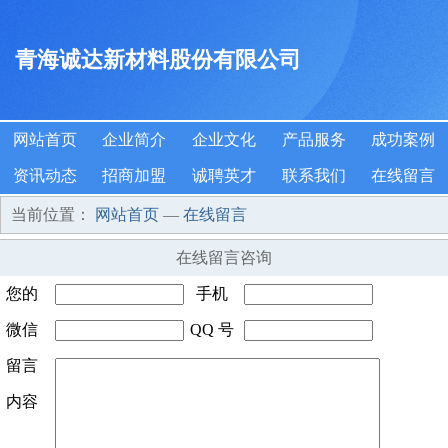
青海诚达新材料股份有限公司
网站首页
企业简介
企业文化
产品服务
成功案例
资讯动态
招商加盟
诚聘英才
联系我们
在线留言
当前位置：
网站首页
—
在线留言
在线留言咨询
您的
手机
姓名
微信
*
QQ 号
号码
*
号码
留言
码
内容